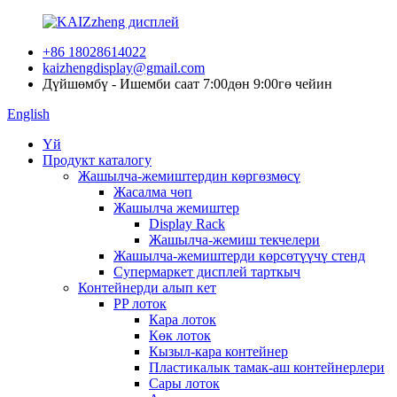
+86 18028614022
kaizhengdisplay@gmail.com
Дүйшөмбү - Ишемби саат 7:00дөн 9:00гө чейин
English
Үй
Продукт каталогу
Жашылча-жемиштердин көргөзмөсү
Жасалма чөп
Жашылча жемиштер
Display Rack
Жашылча-жемиш текчелери
Жашылча-жемиштерди көрсөтүүчү стенд
Супермаркет дисплей тарткыч
Контейнерди алып кет
PP лоток
Кара лоток
Көк лоток
Кызыл-кара контейнер
Пластикалык тамак-аш контейнерлери
Сары лоток