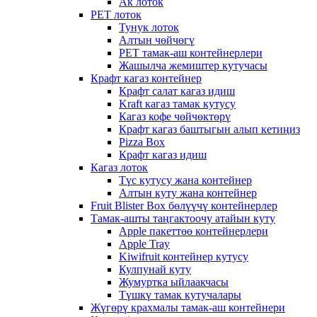
Ак лоток
PET лоток
Тунук лоток
Алтын чөйчөгү
PET тамак-аш контейнерлери
Жашылча жемиштер кутучасы
Крафт кагаз контейнер
Крафт салат кагаз идиш
Kraft кагаз тамак кутусу
Кагаз кофе чөйчөктөрү
Крафт кагаз баштыгын алып кетиңиз
Pizza Box
Крафт кагаз идиш
Кагаз лоток
Түс кутусу жана контейнер
Алтын куту жана контейнер
Fruit Blister Box бөлүүчү контейнерлер
Тамак-ашты таңгактоочу атайын куту
Apple пакеттөө контейнерлери
Apple Tray
Kiwifruit контейнер кутусу
Кулпунай куту
Жумуртка ыйлаакчасы
Түшкү тамак кутучалары
Жүгөрү крахмалы тамак-аш контейнери