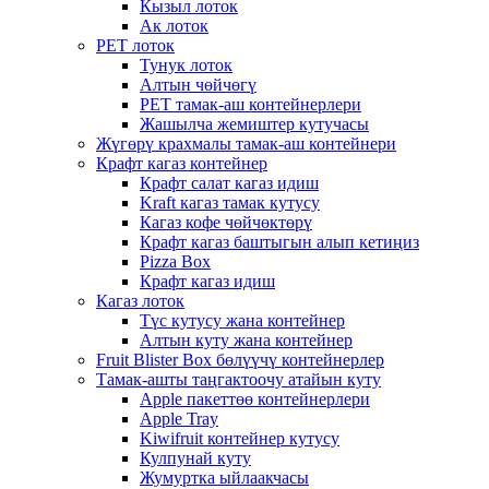
Кызыл лоток
Ак лоток
PET лоток
Тунук лоток
Алтын чөйчөгү
PET тамак-аш контейнерлери
Жашылча жемиштер кутучасы
Жүгөрү крахмалы тамак-аш контейнери
Крафт кагаз контейнер
Крафт салат кагаз идиш
Kraft кагаз тамак кутусу
Кагаз кофе чөйчөктөрү
Крафт кагаз баштыгын алып кетиңиз
Pizza Box
Крафт кагаз идиш
Кагаз лоток
Түс кутусу жана контейнер
Алтын куту жана контейнер
Fruit Blister Box бөлүүчү контейнерлер
Тамак-ашты таңгактоочу атайын куту
Apple пакеттөө контейнерлери
Apple Tray
Kiwifruit контейнер кутусу
Кулпунай куту
Жумуртка ыйлаакчасы