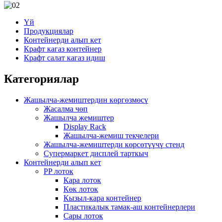
Үй
Продукциялар
Контейнерди алып кет
Крафт кагаз контейнер
Крафт салат кагаз идиш
Категориялар
Жашылча-жемиштердин көргөзмөсү
Жасалма чөп
Жашылча жемиштер
Display Rack
Жашылча-жемиш текчелери
Жашылча-жемиштерди көрсөтүүчү стенд
Супермаркет дисплей тарткыч
Контейнерди алып кет
PP лоток
Кара лоток
Көк лоток
Кызыл-кара контейнер
Пластикалык тамак-аш контейнерлери
Сары лоток