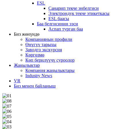
ESL
Санарип текче энбелгиси
Электрондук текче этикеткасы
ESL баасы
Баа белгисинин ээси
Аспап турган баа
Биз жөнүндө
Компаниянын профили
Өнүгүү тарыхы
Заводго экскурсия
Көргөзмө
Көп берилүүчү суроолор
Жаңылыктар
Компания жаңылыктары
Industry News
VR
Биз менен байланыш