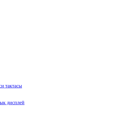
си тактасы
лык дисплей