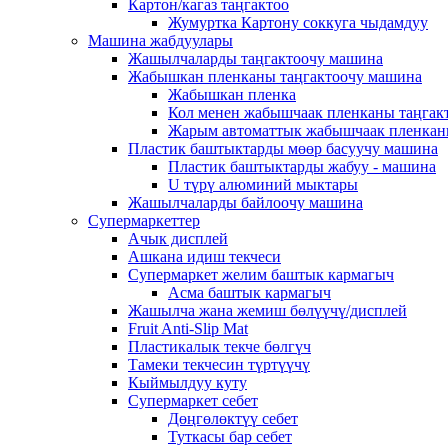
Картон/кагаз таңгактоо
Жумуртка Картону соккуга чыдамдуу
Машина жабдуулары
Жашылчаларды таңгактоочу машина
Жабышкан пленканы таңгактоочу машина
Жабышкан пленка
Кол менен жабышчаак пленканы таңгак
Жарым автоматтык жабышчаак пленкан
Пластик баштыктарды мөөр басуучу машина
Пластик баштыктарды жабуу - машина
U түрү алюминий мыктары
Жашылчаларды байлоочу машина
Супермаркеттер
Ачык дисплей
Ашкана идиш текчеси
Супермаркет желим баштык кармагыч
Асма баштык кармагыч
Жашылча жана жемиш бөлүүчү/дисплей
Fruit Anti-Slip Mat
Пластикалык текче бөлгүч
Тамеки текчесин түртүүчү
Кыймылдуу куту
Супермаркет себет
Дөңгөлөктүү себет
Туткасы бар себет