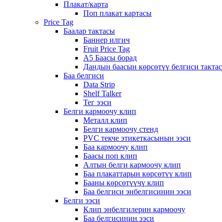
Плакат/карта
Поп плакат картасы
Price Tag
Баалар тактасы
Баннер илгич
Fruit Price Tag
A5 Баасы борад
Дандын баасын көрсөтүү белгиси такта
Баа белгиси
Data Strip
Shelf Talker
Тег ээси
Белги кармоочу клип
Металл клип
Белги кармоочу стенд
PVC текче этикеткасынын ээси
Баа кармоочу клип
Баасы поп клип
Алтын белги кармоочу клип
Баа плакаттарын көрсөтүү клип
Бааны көрсөтүүчү клип
Баа белгиси энбелгисинин ээси
Белги ээси
Клип энбелгилерин кармоочу
Баа белгисинин ээси