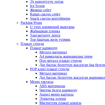
Эт көрсөтүүчү лоток
Ice Scoop
Жемиш себет
Rattan сактоо себет
Snack сактоо контейнери
Packing Props
U түрү алюминий мыктары
Жабышкан пленка
Таңгактоочу лента
Тор баштык желе түрмөк
Плакат стенди
Плакат кармоочу
Металл материал
А4 рамкадагы жарнамалык текче
Поп металл плакат стенди
Дат баспас болоттон жасалган баа белги
POP клип плакат стенди
Металл материал
Дат баспас болоттон жасалган жарнама
Меню тактасы
ABS материалы
Чөнтөк белги кармоочу
Акрил меню картасы
Этикетка ээлери
Магниттик плакат алкагы