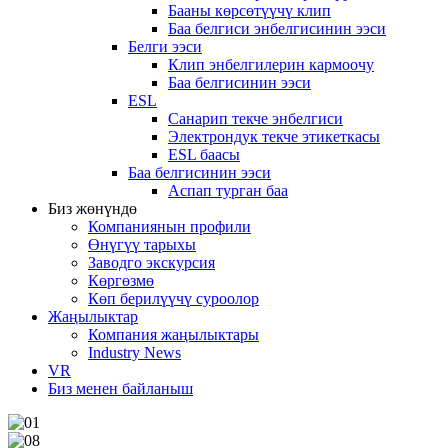
Бааны көрсөтүүчү клип
Баа белгиси энбелгисинин ээси
Белги ээси
Клип энбелгилерин кармоочу
Баа белгисинин ээси
ESL
Санарип текче энбелгиси
Электрондук текче этикеткасы
ESL баасы
Баа белгисинин ээси
Аспап турган баа
Биз жөнүндө
Компаниянын профили
Өнүгүү тарыхы
Заводго экскурсия
Көргөзмө
Көп берилүүчү суроолор
Жаңылыктар
Компания жаңылыктары
Industry News
VR
Биз менен байланыш