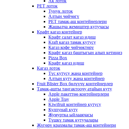
Ак лоток
PET лоток
Тунук лоток
Алтын чөйчөгү
PET тамак-аш контейнерлери
Жашылча жемиштер кутучасы
Крафт кагаз контейнер
Крафт салат кагаз идиш
Kraft кагаз тамак кутусу
Кагаз кофе чөйчөктөрү
Крафт кагаз баштыгын алып кетиңиз
Pizza Box
Крафт кагаз идиш
Кагаз лоток
Түс кутусу жана контейнер
Алтын куту жана контейнер
Fruit Blister Box бөлүүчү контейнерлер
Тамак-ашты таңгактоочу атайын куту
Apple пакеттөө контейнерлери
Apple Tray
Kiwifruit контейнер кутусу
Кулпунай куту
Жумуртка ыйлаакчасы
Түшкү тамак кутучалары
Жүгөрү крахмалы тамак-аш контейнери