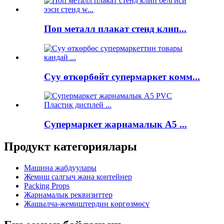
Поп металл плакат стенд клип...
Суу өткөрбөйт супермаркет комм...
Супермаркет жарнамалык A5 ...
Продукт категориялары
Машина жабдуулары
Жемиш салгыч жана контейнер
Packing Props
Жарнамалык реквизиттер
Жашылча-жемиштердин көргөзмөсү