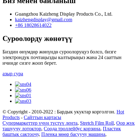
Биз менен байланыш
Guangzhou Kaizheng Display Products Co., Ltd.
kaizhengdisplay@gmail.com
+86 18028614022
Суроолорду жөнөтүү
Биздин өнүмдөр жөнүндө суроолоруңуз болсо, бизге
электрондук почтаңызды калтырыңыз жана 24 сааттын
ичинде сизге жооп берет.
азыр сура
© Copyright - 2010-2022 : Бардык укуктар корголгон.
Hot
Products
-
Сайттын картасы
Супермаркеттер үчүн түстүү лента
,
Stretch Film Roll
,
Оор жүк
ташуучу лотоктор
,
Соода троллейбус корзина
,
Пластик
баштык сактоочу
,
Пленка мөөр басуучу машина
,