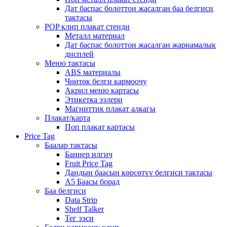
Дат баспас болоттон жасалган баа белгиси
тактасы
POP клип плакат стенди
Металл материал
Дат баспас болоттон жасалган жарнамалык
дисплей
Меню тактасы
ABS материалы
Чөнтөк белги кармоочу
Акрил меню картасы
Этикетка ээлери
Магниттик плакат алкагы
Плакат/карта
Поп плакат картасы
Price Tag
Баалар тактасы
Баннер илгич
Fruit Price Tag
Дандын баасын көрсөтүү белгиси тактасы
A5 Баасы борад
Баа белгиси
Data Strip
Shelf Talker
Тег ээси