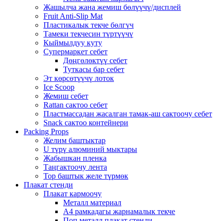
Жашылча жана жемиш бөлүүчү/дисплей
Fruit Anti-Slip Mat
Пластикалык текче бөлгүч
Тамеки текчесин түртүүчү
Кыймылдуу куту
Супермаркет себет
Дөңгөлөктүү себет
Туткасы бар себет
Эт көрсөтүүчү лоток
Ice Scoop
Жемиш себет
Rattan сактоо себет
Пластмассадан жасалган тамак-аш сактоочу себет
Snack сактоо контейнери
Packing Props
Желим баштыктар
U түрү алюминий мыктары
Жабышкан пленка
Таңгактоочу лента
Тор баштык желе түрмөк
Плакат стенди
Плакат кармоочу
Металл материал
А4 рамкадагы жарнамалык текче
Поп металл плакат стенди