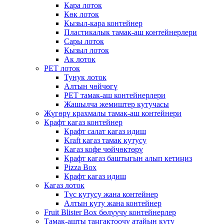
Кара лоток
Көк лоток
Кызыл-кара контейнер
Пластикалык тамак-аш контейнерлери
Сары лоток
Кызыл лоток
Ак лоток
PET лоток
Тунук лоток
Алтын чөйчөгү
PET тамак-аш контейнерлери
Жашылча жемиштер кутучасы
Жүгөрү крахмалы тамак-аш контейнери
Крафт кагаз контейнер
Крафт салат кагаз идиш
Kraft кагаз тамак кутусу
Кагаз кофе чөйчөктөрү
Крафт кагаз баштыгын алып кетиңиз
Pizza Box
Крафт кагаз идиш
Кагаз лоток
Түс кутусу жана контейнер
Алтын куту жана контейнер
Fruit Blister Box бөлүүчү контейнерлер
Тамак-ашты таңгактоочу атайын куту