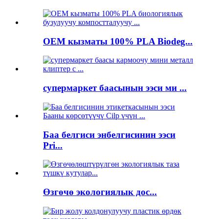
OEM кызматы 100% PLA Biodeg...
супермаркет баасынын ээси ми ...
Баа белгиси энбелгисинин ээси
Pri...
Өзгөчө экологиялык дос...