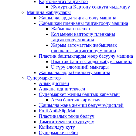
Картон/кагаз таңгактоо
Жумуртка Картону соккуга чыдамдуу
Машина жабдуулары
Жашылчаларды таңгактоочу машина
Жабышкан пленканы таңгактоочу машина
Жабышкан пленка
Кол менен каптоочу пленканы
таңгактоочу машина
Жарым автоматтык жабышчаак
пленканы таңгактоочу машина
Пластик баштыктарды мөөр басуучу машина
Пластик баштыктарды жабуу - машина
U түрү алюминий мыктары
Жашылчаларды байлоочу машина
Супермаркеттер
Ачык дисплей
Ашкана идиш текчеси
Супермаркет желим баштык кармагыч
Асма баштык кармагыч
Жашылча жана жемиш бөлүүчү/дисплей
Fruit Anti-Slip Mat
Пластикалык текче бөлгүч
Тамеки текчесин түртүүчү
Кыймылдуу куту
Супермаркет себет