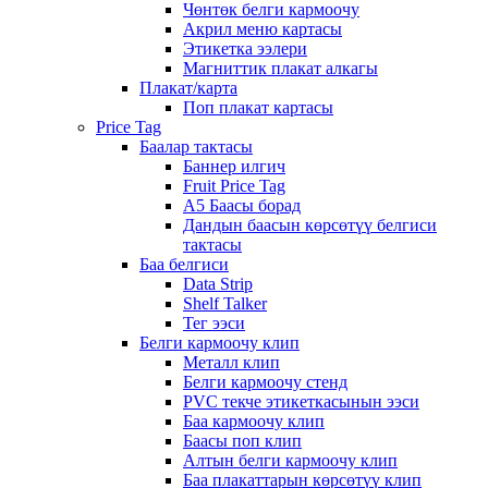
Чөнтөк белги кармоочу
Акрил меню картасы
Этикетка ээлери
Магниттик плакат алкагы
Плакат/карта
Поп плакат картасы
Price Tag
Баалар тактасы
Баннер илгич
Fruit Price Tag
A5 Баасы борад
Дандын баасын көрсөтүү белгиси
тактасы
Баа белгиси
Data Strip
Shelf Talker
Тег ээси
Белги кармоочу клип
Металл клип
Белги кармоочу стенд
PVC текче этикеткасынын ээси
Баа кармоочу клип
Баасы поп клип
Алтын белги кармоочу клип
Баа плакаттарын көрсөтүү клип