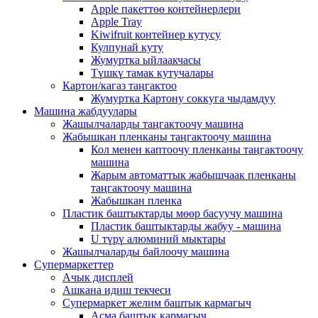
Apple пакеттөө контейнерлери
Apple Tray
Kiwifruit контейнер кутусу
Кулпунай куту
Жумуртка ыйлаакчасы
Түшкү тамак кутучалары
Картон/кагаз таңгактоо
Жумуртка Картону соккуга чыдамдуу
Машина жабдуулары
Жашылчаларды таңгактоочу машина
Жабышкан пленканы таңгактоочу машина
Кол менен каптоочу пленканы таңгактоочу
машина
Жарым автоматтык жабышчаак пленканы
таңгактоочу машина
Жабышкан пленка
Пластик баштыктарды мөөр басуучу машина
Пластик баштыктарды жабуу - машина
U түрү алюминий мыктары
Жашылчаларды байлоочу машина
Супермаркеттер
Ачык дисплей
Ашкана идиш текчеси
Супермаркет желим баштык кармагыч
Асма баштык кармагыч