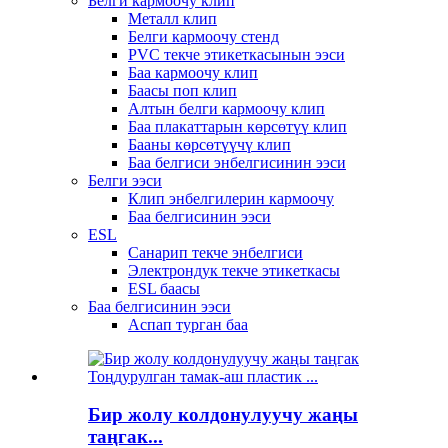
Белги кармоочу клип
Металл клип
Белги кармоочу стенд
PVC текче этикеткасынын ээси
Баа кармоочу клип
Баасы поп клип
Алтын белги кармоочу клип
Баа плакаттарын көрсөтүү клип
Бааны көрсөтүүчү клип
Баа белгиси энбелгисинин ээси
Белги ээси
Клип энбелгилерин кармоочу
Баа белгисинин ээси
ESL
Санарип текче энбелгиси
Электрондук текче этикеткасы
ESL баасы
Баа белгисинин ээси
Аспап турган баа
Бир жолу колдонулуучу жаңы
таңгак...