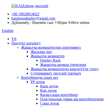
+86 18028614022
kaizhengdisplay@gmail.com
Дүйшөмбү - Ишемби саат 7:00дөн 9:00гө чейин
English
Үй
Продукт каталогу
Жашылча-жемиштердин көргөзмөсү
Жасалма чөп
Жашылча жемиштер
Display Rack
Жашылча-жемиш текчелери
Жашылча-жемиштерди көрсөтүүчү стенд
Супермаркет дисплей тарткыч
Контейнерди алып кет
PP лоток
Кара лоток
Көк лоток
Кызыл-кара контейнер
Пластикалык тамак-аш контейнерлери
Сары лоток