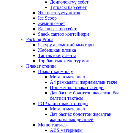
Дөңгөлөктүү себет
Туткасы бар себет
Эт көрсөтүүчү лоток
Ice Scoop
Жемиш себет
Rattan сактоо себет
Snack сактоо контейнери
Packing Props
U түрү алюминий мыктары
Жабышкан пленка
Таңгактоочу лента
Тор баштык желе түрмөк
Плакат стенди
Плакат кармоочу
Металл материал
А4 рамкадагы жарнамалык текче
Поп металл плакат стенди
Дат баспас болоттон жасалган баа
белгиси тактасы
POP клип плакат стенди
Металл материал
Дат баспас болоттон жасалган
жарнамалык дисплей
Меню тактасы
ABS материалы