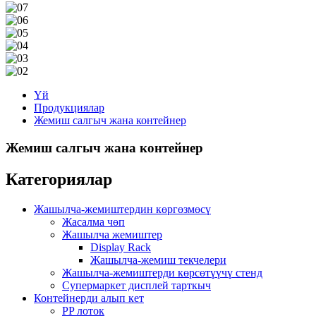
Үй
Продукциялар
Жемиш салгыч жана контейнер
Жемиш салгыч жана контейнер
Категориялар
Жашылча-жемиштердин көргөзмөсү
Жасалма чөп
Жашылча жемиштер
Display Rack
Жашылча-жемиш текчелери
Жашылча-жемиштерди көрсөтүүчү стенд
Супермаркет дисплей тарткыч
Контейнерди алып кет
PP лоток