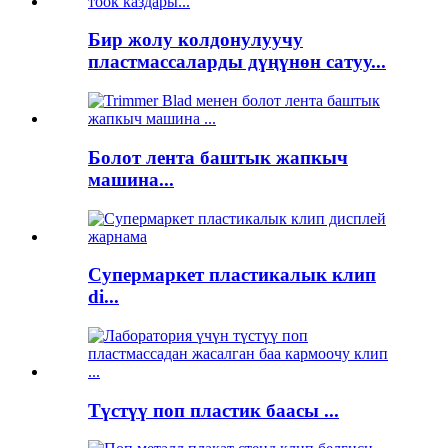
Бир жолу колдонулуучу
пластмассаларды дүңүнөн сатуу...
Болот лента баштык жапкыч
машина...
Супермаркет пластикалык клип
di...
Түстүү поп пластик баасы ...