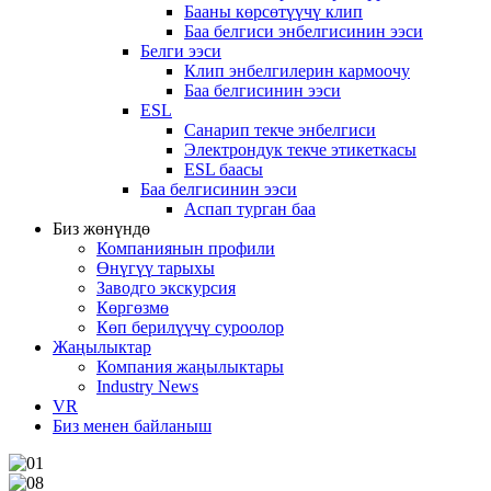
Бааны көрсөтүүчү клип
Баа белгиси энбелгисинин ээси
Белги ээси
Клип энбелгилерин кармоочу
Баа белгисинин ээси
ESL
Санарип текче энбелгиси
Электрондук текче этикеткасы
ESL баасы
Баа белгисинин ээси
Аспап турган баа
Биз жөнүндө
Компаниянын профили
Өнүгүү тарыхы
Заводго экскурсия
Көргөзмө
Көп берилүүчү суроолор
Жаңылыктар
Компания жаңылыктары
Industry News
VR
Биз менен байланыш