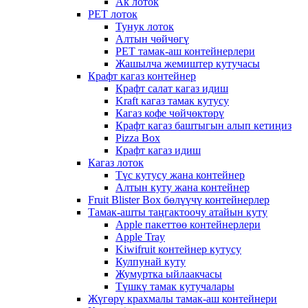
Ак лоток
PET лоток
Тунук лоток
Алтын чөйчөгү
PET тамак-аш контейнерлери
Жашылча жемиштер кутучасы
Крафт кагаз контейнер
Крафт салат кагаз идиш
Kraft кагаз тамак кутусу
Кагаз кофе чөйчөктөрү
Крафт кагаз баштыгын алып кетиңиз
Pizza Box
Крафт кагаз идиш
Кагаз лоток
Түс кутусу жана контейнер
Алтын куту жана контейнер
Fruit Blister Box бөлүүчү контейнерлер
Тамак-ашты таңгактоочу атайын куту
Apple пакеттөө контейнерлери
Apple Tray
Kiwifruit контейнер кутусу
Кулпунай куту
Жумуртка ыйлаакчасы
Түшкү тамак кутучалары
Жүгөрү крахмалы тамак-аш контейнери