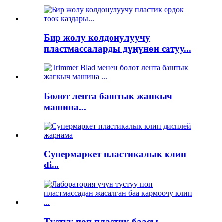
Бир жолу колдонулуучу
пластмассаларды дүңүнөн сатуу...
Болот лента баштык жапкыч
машина...
Супермаркет пластикалык клип
di...
Түстүү поп пластик баасы ...