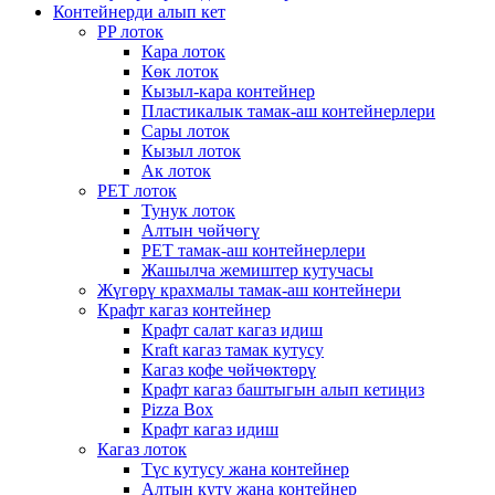
Контейнерди алып кет
PP лоток
Кара лоток
Көк лоток
Кызыл-кара контейнер
Пластикалык тамак-аш контейнерлери
Сары лоток
Кызыл лоток
Ак лоток
PET лоток
Тунук лоток
Алтын чөйчөгү
PET тамак-аш контейнерлери
Жашылча жемиштер кутучасы
Жүгөрү крахмалы тамак-аш контейнери
Крафт кагаз контейнер
Крафт салат кагаз идиш
Kraft кагаз тамак кутусу
Кагаз кофе чөйчөктөрү
Крафт кагаз баштыгын алып кетиңиз
Pizza Box
Крафт кагаз идиш
Кагаз лоток
Түс кутусу жана контейнер
Алтын куту жана контейнер