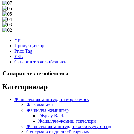
Үй
Продукциялар
Price Tag
ESL
Санарип текче энбелгиси
Санарип текче энбелгиси
Категориялар
Жашылча-жемиштердин көргөзмөсү
Жасалма чөп
Жашылча жемиштер
Display Rack
Жашылча-жемиш текчелери
Жашылча-жемиштерди көрсөтүүчү стенд
Супермаркет дисплей тарткыч