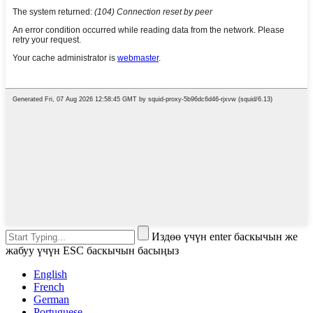
Издөө үчүн enter баскычын же
жабуу үчүн ESC баскычын басыңыз
English
French
German
Portuguese