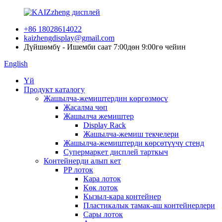
+86 18028614022
kaizhengdisplay@gmail.com
Дүйшөмбү - Ишемби саат 7:00дөн 9:00гө чейин
English
Үй
Продукт каталогу
Жашылча-жемиштердин көргөзмөсү
Жасалма чөп
Жашылча жемиштер
Display Rack
Жашылча-жемиш текчелери
Жашылча-жемиштерди көрсөтүүчү стенд
Супермаркет дисплей тарткыч
Контейнерди алып кет
PP лоток
Кара лоток
Көк лоток
Кызыл-кара контейнер
Пластикалык тамак-аш контейнерлери
Сары лоток