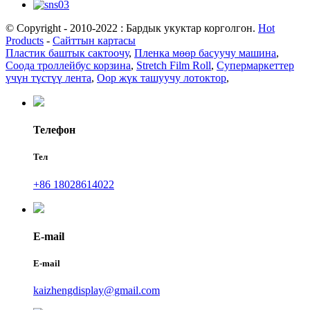
© Copyright - 2010-2022 : Бардык укуктар корголгон.
Hot
Products
-
Сайттын картасы
Пластик баштык сактоочу
,
Пленка мөөр басуучу машина
,
Соода троллейбус корзина
,
Stretch Film Roll
,
Супермаркеттер
үчүн түстүү лента
,
Оор жүк ташуучу лотоктор
,
Телефон
Тел
+86 18028614022
E-mail
E-mail
kaizhengdisplay@gmail.com