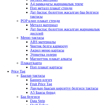
А4 рамкадагы жарнамалык текче
Поп металл плакат стенди
Дат баспас болоттон жасалган баа белгиси
тактасы
POP клип плакат стенди
Металл материал
Дат баспас болоттон жасалган жарнамалык
дисплей
Меню тактасы
ABS материалы
Чөнтөк белги кармоочу
Акрил меню картасы
Этикетка ээлери
Магниттик плакат алкагы
Плакат/карта
Поп плакат картасы
Price Tag
Баалар тактасы
Баннер илгич
Fruit Price Tag
Дандын баасын көрсөтүү белгиси тактасы
A5 Баасы борад
Баа белгиси
Data Strip