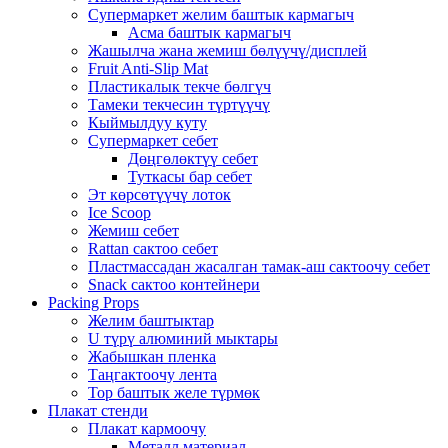
Супермаркет желим баштык кармагыч
Асма баштык кармагыч
Жашылча жана жемиш бөлүүчү/дисплей
Fruit Anti-Slip Mat
Пластикалык текче бөлгүч
Тамеки текчесин түртүүчү
Кыймылдуу куту
Супермаркет себет
Дөңгөлөктүү себет
Туткасы бар себет
Эт көрсөтүүчү лоток
Ice Scoop
Жемиш себет
Rattan сактоо себет
Пластмассадан жасалган тамак-аш сактоочу себет
Snack сактоо контейнери
Packing Props
Желим баштыктар
U түрү алюминий мыктары
Жабышкан пленка
Таңгактоочу лента
Тор баштык желе түрмөк
Плакат стенди
Плакат кармоочу
Металл материал