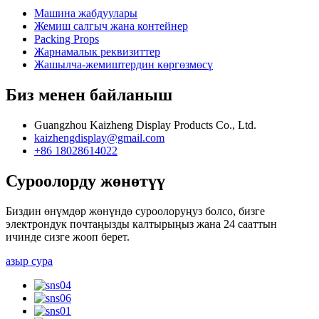
Машина жабдуулары
Жемиш салгыч жана контейнер
Packing Props
Жарнамалык реквизиттер
Жашылча-жемиштердин көргөзмөсү
Биз менен байланыш
Guangzhou Kaizheng Display Products Co., Ltd.
kaizhengdisplay@gmail.com
+86 18028614022
Суроолорду жөнөтүү
Биздин өнүмдөр жөнүндө суроолоруңуз болсо, бизге
электрондук почтаңызды калтырыңыз жана 24 сааттын
ичинде сизге жооп берет.
азыр сура