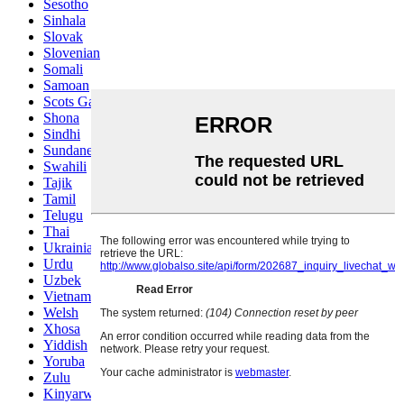
Sesotho
Sinhala
Slovak
Slovenian
Somali
Samoan
Scots Gaelic
Shona
Sindhi
Sundanese
Swahili
Tajik
Tamil
Telugu
Thai
Ukrainian
Urdu
Uzbek
Vietnamese
Welsh
Xhosa
Yiddish
Yoruba
Zulu
Kinyarwanda