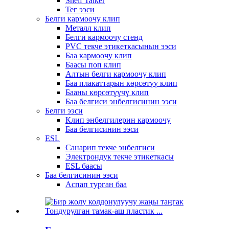
Shelf Talker
Тег ээси
Белги кармоочу клип
Металл клип
Белги кармоочу стенд
PVC текче этикеткасынын ээси
Баа кармоочу клип
Баасы поп клип
Алтын белги кармоочу клип
Баа плакаттарын көрсөтүү клип
Бааны көрсөтүүчү клип
Баа белгиси энбелгисинин ээси
Белги ээси
Клип энбелгилерин кармоочу
Баа белгисинин ээси
ESL
Санарип текче энбелгиси
Электрондук текче этикеткасы
ESL баасы
Баа белгисинин ээси
Аспап турган баа