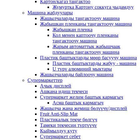
Картон/кагаз таңгактоо
Жумуртка Картону соккуга чыдамдуу
Машина жабдуулары
Жашылчаларды таңгактоочу машина
Жабышкан пленканы таңгактоочу машина
Жабышкан пленка
Кол менен каптоочу пленканы
таңгактоочу машина
Жарым автоматтык жабышчаак
пленканы таңгактоочу машина
Пластик баштыктарды мөөр басуучу машина
Пластик баштыктарды жабуу - машина
U түрү алюминий мыктары
Жашылчаларды байлоочу машина
Супермаркеттер
Ачык дисплей
Ашкана идиш текчеси
Супермаркет желим баштык кармагыч
Асма баштык кармагыч
Жашылча жана жемиш бөлүүчү/дисплей
Fruit Anti-Slip Mat
Пластикалык текче бөлгүч
Тамеки текчесин түртүүчү
Кыймылдуу куту
Супермаркет себет