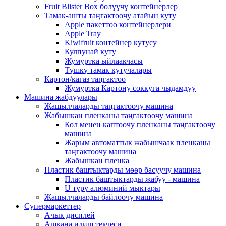
Fruit Blister Box бөлүүчү контейнерлер
Тамак-ашты таңгактоочу атайын куту
Apple пакеттөө контейнерлери
Apple Tray
Kiwifruit контейнер кутусу
Кулпунай куту
Жумуртка ыйлаакчасы
Түшкү тамак кутучалары
Картон/кагаз таңгактоо
Жумуртка Картону соккуга чыдамдуу
Машина жабдуулары
Жашылчаларды таңгактоочу машина
Жабышкан пленканы таңгактоочу машина
Кол менен каптоочу пленканы таңгактоочу
машина
Жарым автоматтык жабышчаак пленканы
таңгактоочу машина
Жабышкан пленка
Пластик баштыктарды мөөр басуучу машина
Пластик баштыктарды жабуу - машина
U түрү алюминий мыктары
Жашылчаларды байлоочу машина
Супермаркеттер
Ачык дисплей
Ашкана идиш текчеси