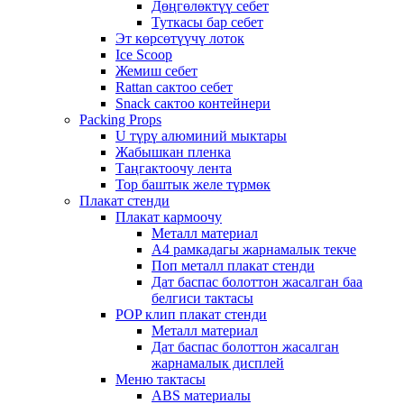
Дөңгөлөктүү себет
Туткасы бар себет
Эт көрсөтүүчү лоток
Ice Scoop
Жемиш себет
Rattan сактоо себет
Snack сактоо контейнери
Packing Props
U түрү алюминий мыктары
Жабышкан пленка
Таңгактоочу лента
Тор баштык желе түрмөк
Плакат стенди
Плакат кармоочу
Металл материал
А4 рамкадагы жарнамалык текче
Поп металл плакат стенди
Дат баспас болоттон жасалган баа
белгиси тактасы
POP клип плакат стенди
Металл материал
Дат баспас болоттон жасалган
жарнамалык дисплей
Меню тактасы
ABS материалы