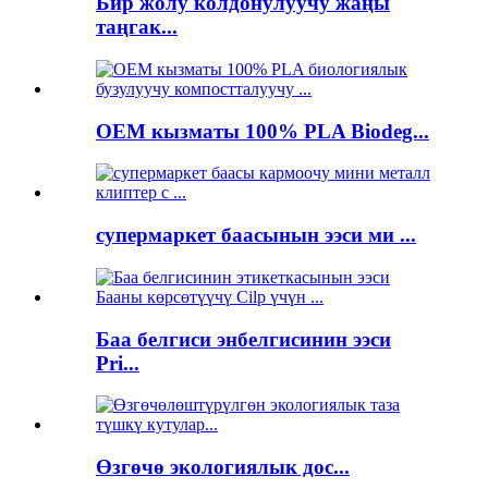
Бир жолу колдонулуучу жаңы
таңгак...
OEM кызматы 100% PLA Biodeg...
супермаркет баасынын ээси ми ...
Баа белгиси энбелгисинин ээси
Pri...
Өзгөчө экологиялык дос...