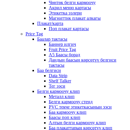
Чөнтөк белги кармоочу
Акрил меню картасы
Этикетка ээлери
Магниттик плакат алкагы
Плакат/карта
Поп плакат картасы
Price Tag
Баалар тактасы
Баннер илгич
Fruit Price Tag
A5 Баасы борад
Дандын баасын көрсөтүү белгиси
тактасы
Баа белгиси
Data Strip
Shelf Talker
Тег ээси
Белги кармоочу клип
Металл клип
Белги кармоочу стенд
PVC текче этикеткасынын ээси
Баа кармоочу клип
Баасы поп клип
Алтын белги кармоочу клип
Баа плакаттарын көрсөтүү клип