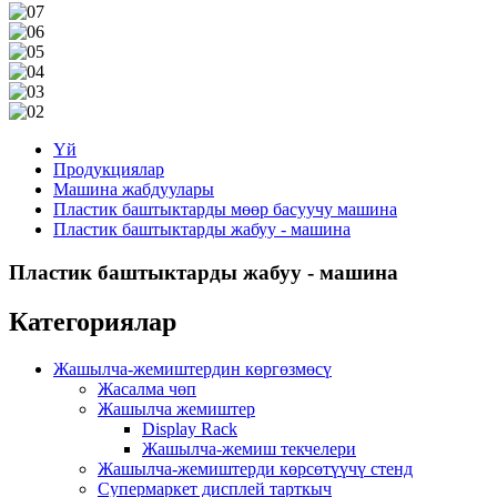
Үй
Продукциялар
Машина жабдуулары
Пластик баштыктарды мөөр басуучу машина
Пластик баштыктарды жабуу - машина
Пластик баштыктарды жабуу - машина
Категориялар
Жашылча-жемиштердин көргөзмөсү
Жасалма чөп
Жашылча жемиштер
Display Rack
Жашылча-жемиш текчелери
Жашылча-жемиштерди көрсөтүүчү стенд
Супермаркет дисплей тарткыч