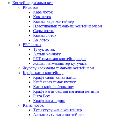
Контейнерди алып кет
PP лоток
Кара лоток
Көк лоток
Кызыл-кара контейнер
Пластикалык тамак-аш контейнерлери
Сары лоток
Кызыл лоток
Ак лоток
PET лоток
Тунук лоток
Алтын чөйчөгү
PET тамак-аш контейнерлери
Жашылча жемиштер кутучасы
Жүгөрү крахмалы тамак-аш контейнери
Крафт кагаз контейнер
Крафт салат кагаз идиш
Kraft кагаз тамак кутусу
Кагаз кофе чөйчөктөрү
Крафт кагаз баштыгын алып кетиңиз
Pizza Box
Крафт кагаз идиш
Кагаз лоток
Түс кутусу жана контейнер
Алтын куту жана контейнер