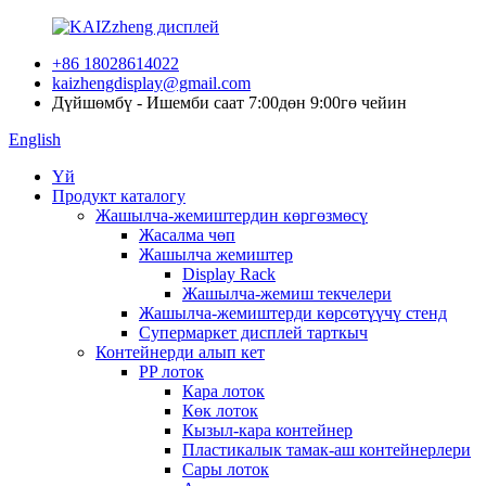
+86 18028614022
kaizhengdisplay@gmail.com
Дүйшөмбү - Ишемби саат 7:00дөн 9:00гө чейин
English
Үй
Продукт каталогу
Жашылча-жемиштердин көргөзмөсү
Жасалма чөп
Жашылча жемиштер
Display Rack
Жашылча-жемиш текчелери
Жашылча-жемиштерди көрсөтүүчү стенд
Супермаркет дисплей тарткыч
Контейнерди алып кет
PP лоток
Кара лоток
Көк лоток
Кызыл-кара контейнер
Пластикалык тамак-аш контейнерлери
Сары лоток