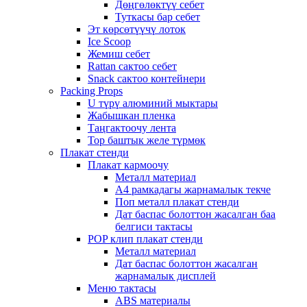
Дөңгөлөктүү себет
Туткасы бар себет
Эт көрсөтүүчү лоток
Ice Scoop
Жемиш себет
Rattan сактоо себет
Snack сактоо контейнери
Packing Props
U түрү алюминий мыктары
Жабышкан пленка
Таңгактоочу лента
Тор баштык желе түрмөк
Плакат стенди
Плакат кармоочу
Металл материал
А4 рамкадагы жарнамалык текче
Поп металл плакат стенди
Дат баспас болоттон жасалган баа
белгиси тактасы
POP клип плакат стенди
Металл материал
Дат баспас болоттон жасалган
жарнамалык дисплей
Меню тактасы
ABS материалы