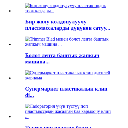
Бир жолу колдонулуучу
пластмассаларды дүңүнөн сатуу...
Болот лента баштык жапкыч
машина...
Супермаркет пластикалык клип
di...
Түстүү поп пластик баасы ...