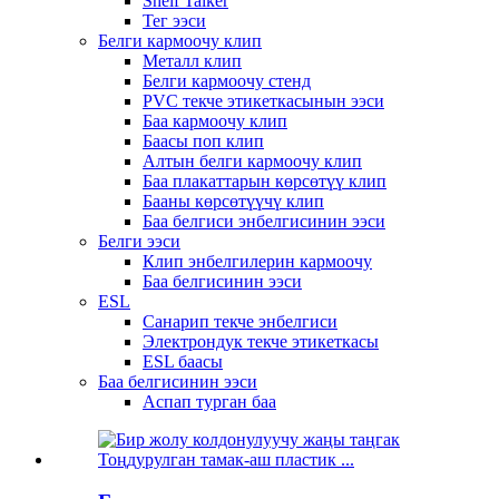
Shelf Talker
Тег ээси
Белги кармоочу клип
Металл клип
Белги кармоочу стенд
PVC текче этикеткасынын ээси
Баа кармоочу клип
Баасы поп клип
Алтын белги кармоочу клип
Баа плакаттарын көрсөтүү клип
Бааны көрсөтүүчү клип
Баа белгиси энбелгисинин ээси
Белги ээси
Клип энбелгилерин кармоочу
Баа белгисинин ээси
ESL
Санарип текче энбелгиси
Электрондук текче этикеткасы
ESL баасы
Баа белгисинин ээси
Аспап турган баа