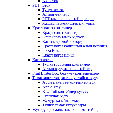
Ак лоток
PET лоток
Тунук лоток
Алтын чөйчөгү
PET тамак-аш контейнерлери
Жашылча жемиштер кутучасы
Крафт кагаз контейнер
Крафт салат кагаз идиш
Kraft кагаз тамак кутусу
Кагаз кофе чөйчөктөрү
Крафт кагаз баштыгын алып кетиңиз
Pizza Box
Крафт кагаз идиш
Кагаз лоток
Түс кутусу жана контейнер
Алтын куту жана контейнер
Fruit Blister Box бөлүүчү контейнерлер
Тамак-ашты таңгактоочу атайын куту
Apple пакеттөө контейнерлери
Apple Tray
Kiwifruit контейнер кутусу
Кулпунай куту
Жумуртка ыйлаакчасы
Түшкү тамак кутучалары
Жүгөрү крахмалы тамак-аш контейнери