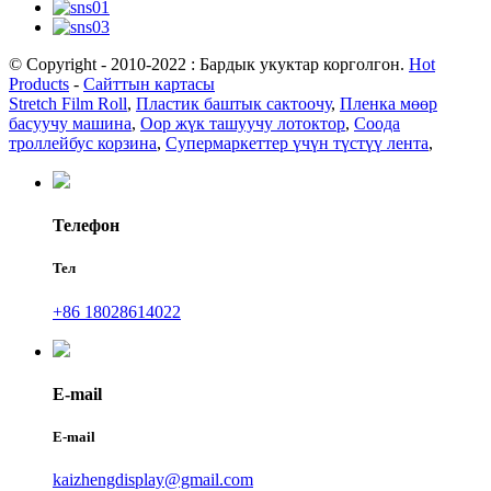
© Copyright - 2010-2022 : Бардык укуктар корголгон.
Hot
Products
-
Сайттын картасы
Stretch Film Roll
,
Пластик баштык сактоочу
,
Пленка мөөр
басуучу машина
,
Оор жүк ташуучу лотоктор
,
Соода
троллейбус корзина
,
Супермаркеттер үчүн түстүү лента
,
Телефон
Тел
+86 18028614022
E-mail
E-mail
kaizhengdisplay@gmail.com