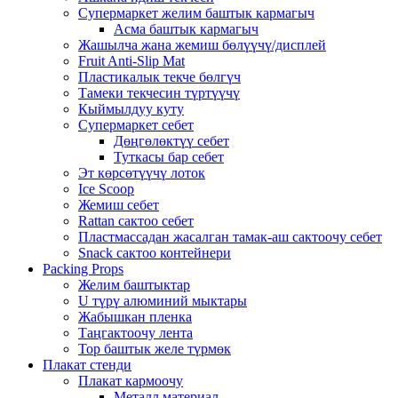
Супермаркет желим баштык кармагыч
Асма баштык кармагыч
Жашылча жана жемиш бөлүүчү/дисплей
Fruit Anti-Slip Mat
Пластикалык текче бөлгүч
Тамеки текчесин түртүүчү
Кыймылдуу куту
Супермаркет себет
Дөңгөлөктүү себет
Туткасы бар себет
Эт көрсөтүүчү лоток
Ice Scoop
Жемиш себет
Rattan сактоо себет
Пластмассадан жасалган тамак-аш сактоочу себет
Snack сактоо контейнери
Packing Props
Желим баштыктар
U түрү алюминий мыктары
Жабышкан пленка
Таңгактоочу лента
Тор баштык желе түрмөк
Плакат стенди
Плакат кармоочу
Металл материал