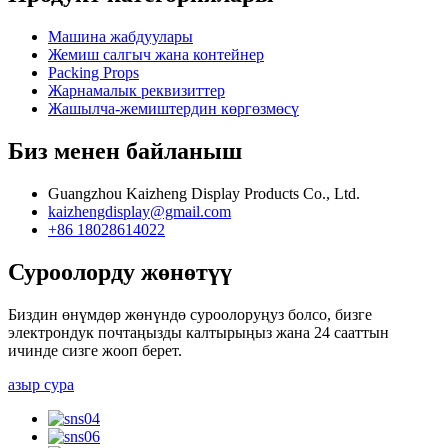
Машина жабдуулары
Жемиш салгыч жана контейнер
Packing Props
Жарнамалык реквизиттер
Жашылча-жемиштердин көргөзмөсү
Биз менен байланыш
Guangzhou Kaizheng Display Products Co., Ltd.
kaizhengdisplay@gmail.com
+86 18028614022
Суроолорду жөнөтүү
Биздин өнүмдөр жөнүндө суроолоруңуз болсо, бизге
электрондук почтаңызды калтырыңыз жана 24 сааттын
ичинде сизге жооп берет.
азыр сура