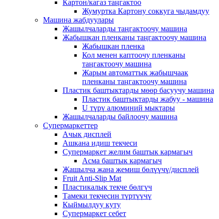
Картон/кагаз таңгактоо
Жумуртка Картону соккуга чыдамдуу
Машина жабдуулары
Жашылчаларды таңгактоочу машина
Жабышкан пленканы таңгактоочу машина
Жабышкан пленка
Кол менен каптоочу пленканы
таңгактоочу машина
Жарым автоматтык жабышчаак
пленканы таңгактоочу машина
Пластик баштыктарды мөөр басуучу машина
Пластик баштыктарды жабуу - машина
U түрү алюминий мыктары
Жашылчаларды байлоочу машина
Супермаркеттер
Ачык дисплей
Ашкана идиш текчеси
Супермаркет желим баштык кармагыч
Асма баштык кармагыч
Жашылча жана жемиш бөлүүчү/дисплей
Fruit Anti-Slip Mat
Пластикалык текче бөлгүч
Тамеки текчесин түртүүчү
Кыймылдуу куту
Супермаркет себет