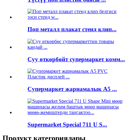
Поп металл плакат стенд клип...
Суу өткөрбөйт супермаркет комм...
Супермаркет жарнамалык A5 ...
Supermarket Special 711 U S...
Продукт категориялары