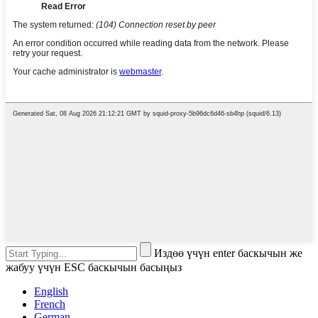
Издөө үчүн enter баскычын же
жабуу үчүн ESC баскычын басыңыз
English
French
German