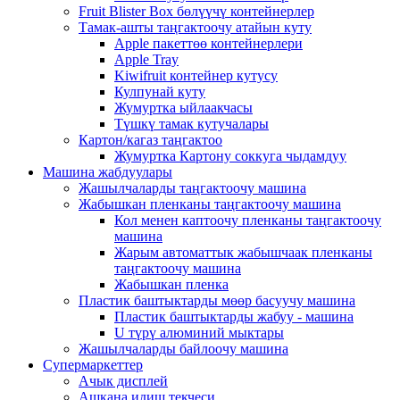
Fruit Blister Box бөлүүчү контейнерлер
Тамак-ашты таңгактоочу атайын куту
Apple пакеттөө контейнерлери
Apple Tray
Kiwifruit контейнер кутусу
Кулпунай куту
Жумуртка ыйлаакчасы
Түшкү тамак кутучалары
Картон/кагаз таңгактоо
Жумуртка Картону соккуга чыдамдуу
Машина жабдуулары
Жашылчаларды таңгактоочу машина
Жабышкан пленканы таңгактоочу машина
Кол менен каптоочу пленканы таңгактоочу
машина
Жарым автоматтык жабышчаак пленканы
таңгактоочу машина
Жабышкан пленка
Пластик баштыктарды мөөр басуучу машина
Пластик баштыктарды жабуу - машина
U түрү алюминий мыктары
Жашылчаларды байлоочу машина
Супермаркеттер
Ачык дисплей
Ашкана идиш текчеси