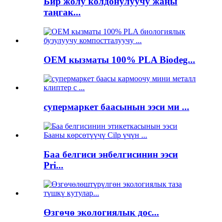
Бир жолу колдонулуучу жаңы
таңгак...
OEM кызматы 100% PLA Biodeg...
супермаркет баасынын ээси ми ...
Баа белгиси энбелгисинин ээси
Pri...
Өзгөчө экологиялык дос...