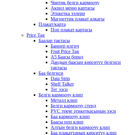
Чөнтөк белги кармоочу
Акрил меню картасы
Этикетка ээлери
Магниттик плакат алкагы
Плакат/карта
Поп плакат картасы
Price Tag
Баалар тактасы
Баннер илгич
Fruit Price Tag
A5 Баасы борад
Дандын баасын көрсөтүү белгиси
тактасы
Баа белгиси
Data Strip
Shelf Talker
Тег ээси
Белги кармоочу клип
Металл клип
Белги кармоочу стенд
PVC текче этикеткасынын ээси
Баа кармоочу клип
Баасы поп клип
Алтын белги кармоочу клип
Баа плакаттарын көрсөтүү клип