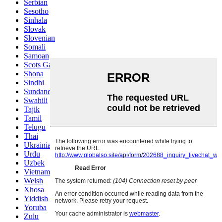
Serbian
Sesotho
Sinhala
Slovak
Slovenian
Somali
Samoan
Scots Gaelic
Shona
Sindhi
Sundanese
Swahili
Tajik
Tamil
Telugu
Thai
Ukrainian
Urdu
Uzbek
Vietnamese
Welsh
Xhosa
Yiddish
Yoruba
Zulu