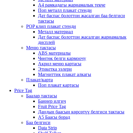
А4 рамкадагы жарнамалык текче
Поп металл плакат стенди
Дат баспас болоттон жасалган баа белгиси
тактасы
POP клип плакат стенди
Металл материал
Дат баспас болоттон жасалган жарнамалык
дисплей
Меню тактасы
ABS материалы
Чөнтөк белги кармоочу
Акрил меню картасы
Этикетка ээлери
Магниттик плакат алкагы
Плакат/карта
Поп плакат картасы
Price Tag
Баалар тактасы
Баннер илгич
Fruit Price Tag
Дандын баасын көрсөтүү белгиси тактасы
A5 Баасы борад
Баа белгиси
Data Strip