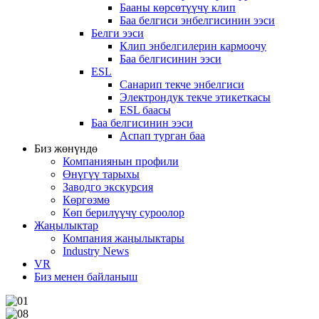
Бааны көрсөтүүчү клип
Баа белгиси энбелгисинин ээси
Белги ээси
Клип энбелгилерин кармоочу
Баа белгисинин ээси
ESL
Санарип текче энбелгиси
Электрондук текче этикеткасы
ESL баасы
Баа белгисинин ээси
Аспап турган баа
Биз жөнүндө
Компаниянын профили
Өнүгүү тарыхы
Заводго экскурсия
Көргөзмө
Көп берилүүчү суроолор
Жаңылыктар
Компания жаңылыктары
Industry News
VR
Биз менен байланыш